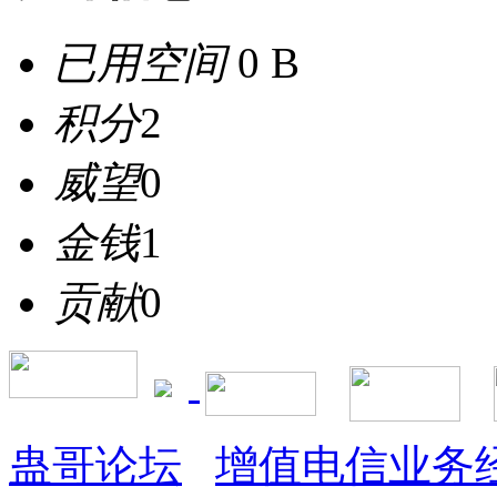
已用空间
0 B
积分
2
威望
0
金钱
1
贡献
0
蛊哥论坛
增值电信业务经