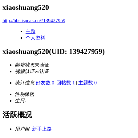
xiaoshuang520
http://bbs.ispeak.cn/?139427959
主题
个人资料
xiaoshuang520
(UID: 139427959)
邮箱状态
未验证
视频认证
未认证
统计信息
好友数 0
|
回帖数 1
|
主题数 0
性别
保密
生日
-
活跃概况
用户组
新手上路